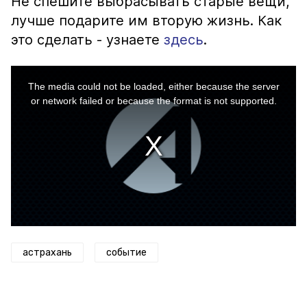
Не спешите выбрасывать старые вещи,
лучше подарите им вторую жизнь. Как
это сделать - узнаете
здесь
.
This
is
a
The media could not be loaded, either because the server
modal
window.
or network failed or because the format is not supported.
астрахань
событие