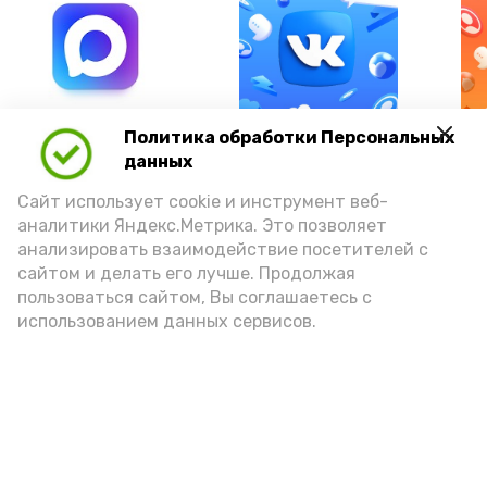
А24 в MAX
А24 в Вконтакте
А2
Политика обработки Персональных
данных
Сайт использует cookie и инструмент веб-
аналитики Яндекс.Метрика. Это позволяет
анализировать взаимодействие посетителей с
Подростка из Астрахани
сайтом и делать его лучше. Продолжая
осудили за хранение наркотиков
пользоваться сайтом, Вы соглашаетесь с
использованием данных сервисов.