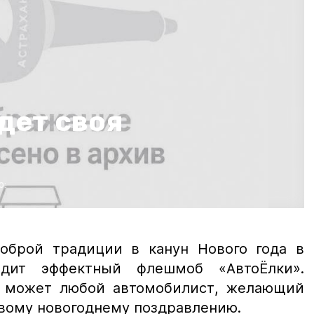
дет своя
о:
оброй традиции в канун Нового года в
одит эффектный флешмоб «АвтоЁлки».
м может любой автомобилист, желающий
вому новогоднему поздравлению.