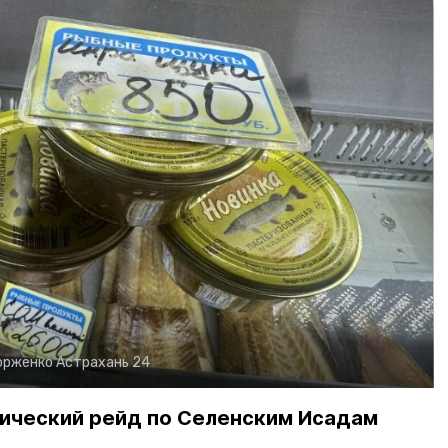
орженко
Астрахань 24
ический рейд по Селенским Исадам