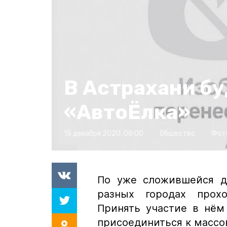
В Астрахани бу
«АвтоЁлка»
15 декабря 2020, 08:00
Общество
Фот
По уже сложившейся д
разных городах прох
Принять участие в нё
присоединиться к массо