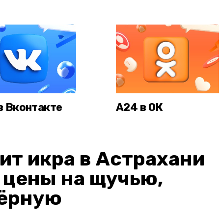
в Вконтакте
А24 в ОК
ит икра в Астрахани
: цены на щучью,
чёрную