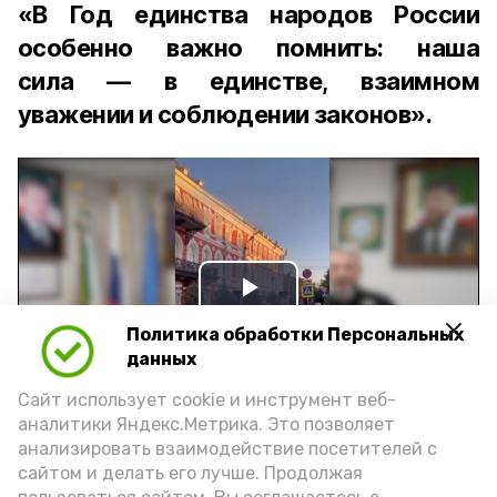
«В Год единства народов России
особенно важно помнить: наша
сила — в единстве, взаимном
уважении и соблюдении законов».
Play
Политика обработки Персональных
Video
данных
Сайт использует cookie и инструмент веб-
аналитики Яндекс.Метрика. Это позволяет
Видео: управление пресс-службы и информации
анализировать взаимодействие посетителей с
администрации губернатора АО
сайтом и делать его лучше. Продолжая