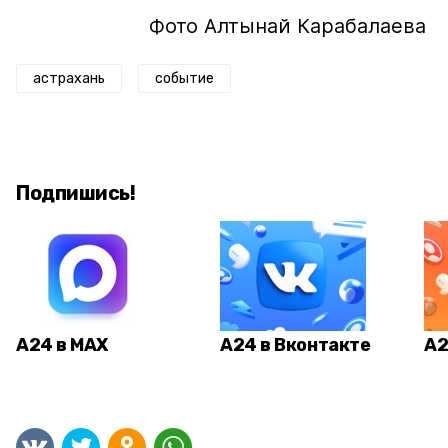
Фото Алтынай Карабалаева
астрахань
событие
Подпишись!
А24 в MAX
А24 в Вконтакте
А2