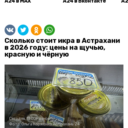
А24 в MAX
А24 в Вконтакте
А2
Сколько стоит икра в Астрахани
в 2026 году: цены на щучью,
красную и чёрную
Сегодня, 11:00
Разное
Фото:
Ольга Корженко
Астрахань 24