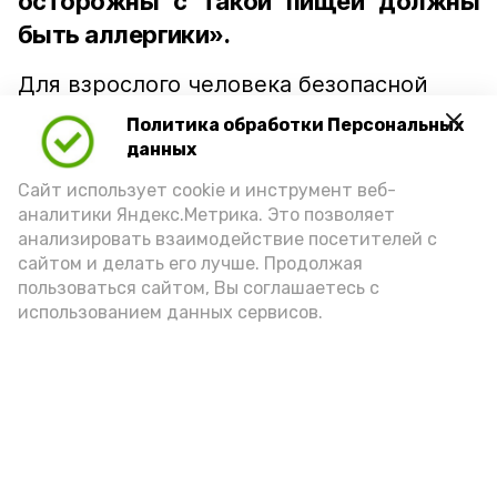
осторожны с такой пищей должны
быть аллергики».
Для взрослого человека безопасной
порцией икры считается 30-50 граммов
Политика обработки Персональных
(2-3 ложки). При этом следует обратить
данных
внимание на хлеб, с которым она
Сайт использует cookie и инструмент веб-
подаётся: лучше выбирать
аналитики Яндекс.Метрика. Это позволяет
цельнозерновой, с мукой грубого
анализировать взаимодействие посетителей с
сайтом и делать его лучше. Продолжая
помола. Есть икру следует в первой
пользоваться сайтом, Вы соглашаетесь с
половине дня. Кстати, полезнее для
использованием данных сервисов.
здоровья сопроводить такой бутерброд
сочными овощами, свежей зеленью и
отварным яйцом.