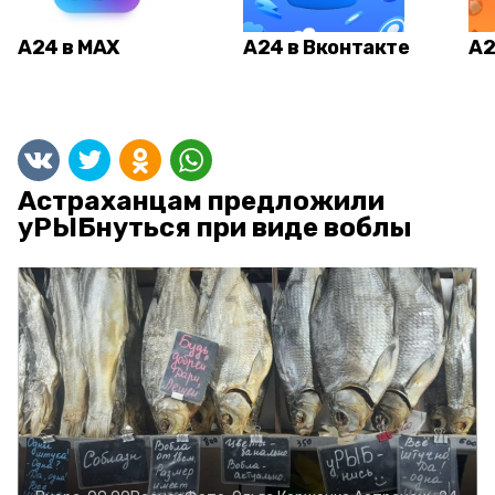
А24 в MAX
А24 в Вконтакте
А2
Астраханцам предложили
уРЫБнуться при виде воблы