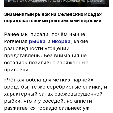
Вчера, 09:00
Разное
Фото:
Ольга Корженко
Астрахань 24
Знаменитый рынок на Селенских Исадах
порадовал своими рекламными перлами
Ранее мы писали, почём нынче
копчёная
рыбка
и
икорка
, какие
разновидности угощений
представлены. Без внимания не
остались позитивно заряженные
прилавки.
«Чёткая вобла для чётких парней» —
вроде бы, те же серебристые спинки, и
характерный запах свежевысушенной
рыбки, что и у соседей, но аппетит
разжигается гораздо сильнее: уж