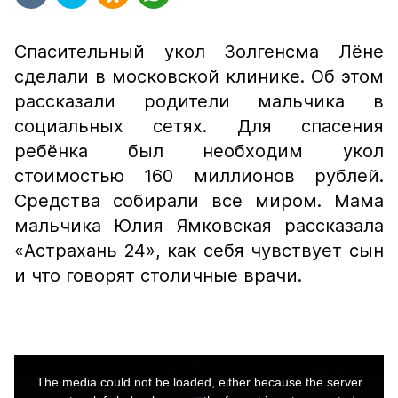
Спасительный укол Золгенсма Лёне
сделали в московской клинике. Об этом
рассказали родители мальчика в
социальных сетях. Для спасения
ребёнка был необходим укол
стоимостью 160 миллионов рублей.
Средства собирали все миром. Мама
мальчика Юлия Ямковская рассказала
«Астрахань 24», как себя чувствует сын
и что говорят столичные врачи.
This
is
a
The media could not be loaded, either because the server
modal
window.