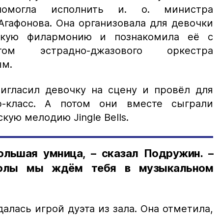
могла исполнить и. о. министра
Агафонова. Она организовала для девочки
скую филармонию и познакомила её с
том эстрадно-джазового оркестра
ым.
игласил девочку на сцену и провёл для
-класс. А потом они вместе сыграли
ую мелодию Jingle Bells.
ольшая умница, – сказал Подружин. –
колы мы ждём тебя в музыкальном
алась игрой дуэта из зала. Она отметила,