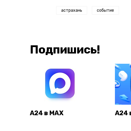
астрахань
событие
Подпишись!
А24 в MAX
А24 