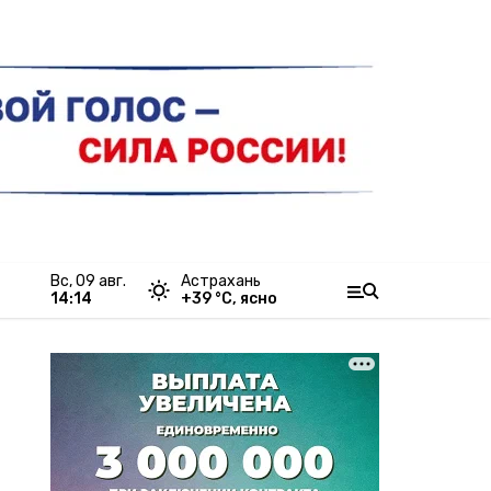
вс, 09 авг.
Астрахань
14:14
+
39
°С,
ясно