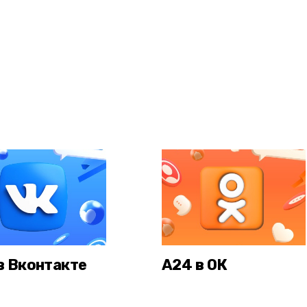
в Вконтакте
А24 в ОК