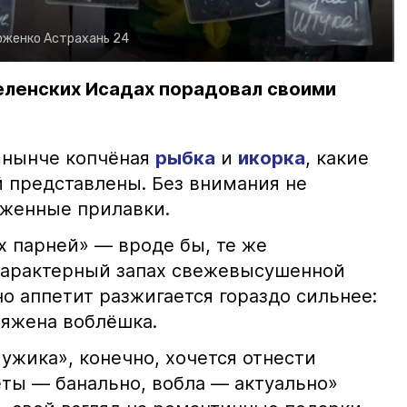
рженко
Астрахань 24
еленских Исадах порадовал своими
 нынче копчёная
рыбка
и
икорка
, какие
 представлены. Без внимания не
яженные прилавки.
х парней» — вроде бы, те же
характерный запах свежевысушенной
но аппетит разжигается гораздо сильнее:
ряжена воблёшка.
ужика», конечно, хочется отнести
еты — банально, вобла — актуально»