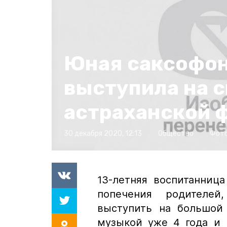
Юная саксофо
выступила на 
астраханской 
30 декабря 2020, 12:13
Общество
Фото
13-летняя воспитанниц
попечения родителей
выступить на большой 
музыкой уже 4 года и 