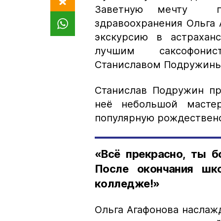
Заветную мечту по
здравоохранения Ольга 
экскурсию в астрахан
лучшим саксофонис
Станиславом Подружин
Станислав Подружин пр
неё небольшой мастер
популярную рождественск
«Всё прекрасно, ты б
После окончания ш
колледже!»
Ольга Агафонова наслажд