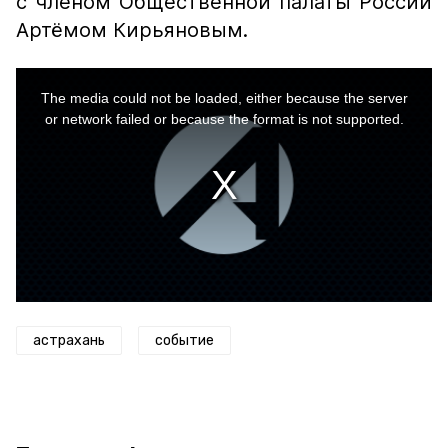
с членом Общественной палаты России
Артёмом Кирьяновым.
This
is
a
The media could not be loaded, either because the server
modal
window.
or network failed or because the format is not supported.
астрахань
событие