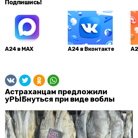
Подпишись!
А24 в MAX
А24 в Вконтакте
А2
Астраханцам предложили
уРЫБнуться при виде воблы