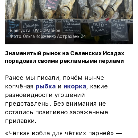
8 августа , 09:00
Разное
Фото:
Ольга Корженко
Астрахань 24
Знаменитый рынок на Селенских Исадах
порадовал своими рекламными перлами
Ранее мы писали, почём нынче
копчёная
рыбка
и
икорка
, какие
разновидности угощений
представлены. Без внимания не
остались позитивно заряженные
прилавки.
«Чёткая вобла для чётких парней» —