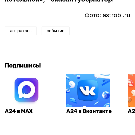
Фото: astrobl.ru
астрахань
событие
Подпишись!
А24 в MAX
А24 в Вконтакте
А2