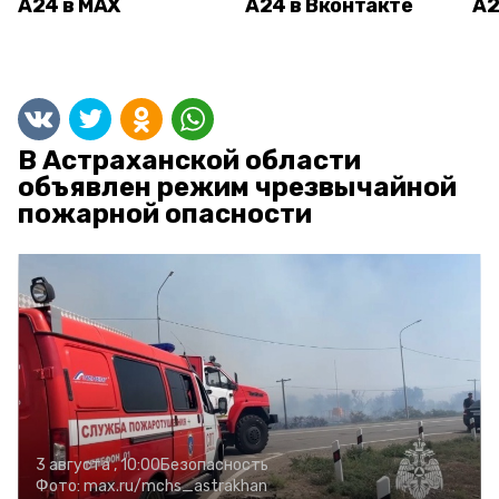
А24 в MAX
А24 в Вконтакте
А2
В Астраханской области
объявлен режим чрезвычайной
пожарной опасности
3 августа , 10:00
Безопасность
Фото:
max.ru/mchs_astrakhan