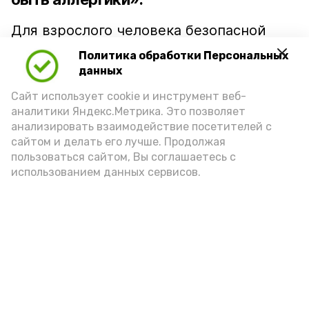
Для взрослого человека безопасной
порцией икры считается 30-50 граммов
Политика обработки Персональных
(2-3 ложки). При этом следует обратить
данных
внимание на хлеб, с которым она
Сайт использует cookie и инструмент веб-
подаётся: лучше выбирать
аналитики Яндекс.Метрика. Это позволяет
цельнозерновой, с мукой грубого
анализировать взаимодействие посетителей с
сайтом и делать его лучше. Продолжая
помола. Есть икру следует в первой
пользоваться сайтом, Вы соглашаетесь с
половине дня. Кстати, полезнее для
использованием данных сервисов.
здоровья сопроводить такой бутерброд
сочными овощами, свежей зеленью и
отварным яйцом.