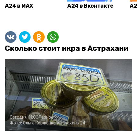
А24 в MAX
А24 в Вконтакте
А2
Сколько стоит икра в Астрахани
Сегодня, 11:00
Разное
Фото:
Ольга Корженко
Астрахань 24