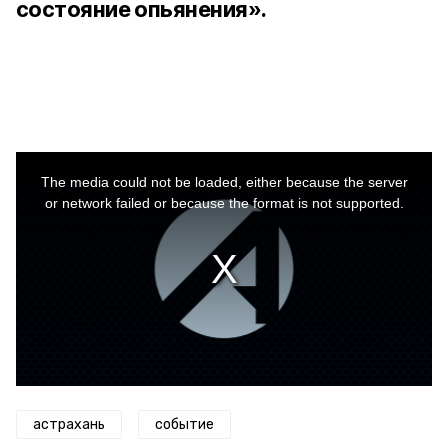
состояние опьянения».
This
is
a
The media could not be loaded, either because the server
modal
window.
or network failed or because the format is not supported.
астрахань
событие