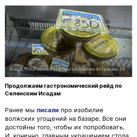
Вчера, 11:00
Разное
Фото:
Ольга Корженко
Астрахань 24
Продолжаем гастрономический рейд по
Селенским Исадам
Ранее мы
писали
про изобилие
волжских угощений на базаре. Все они
достойны того, чтобы их попробовать.
И, конечно, главным украшением стола