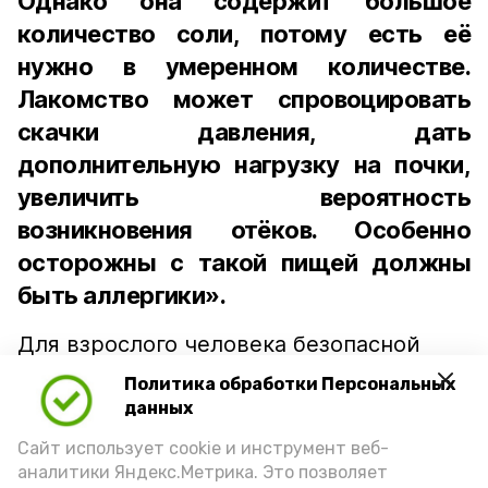
Однако она содержит большое
количество соли, потому есть её
нужно в умеренном количестве.
Лакомство может спровоцировать
скачки давления, дать
дополнительную нагрузку на почки,
увеличить вероятность
возникновения отёков. Особенно
осторожны с такой пищей должны
быть аллергики».
Для взрослого человека безопасной
порцией икры считается 30-50 граммов
Политика обработки Персональных
(2-3 ложки). При этом следует обратить
данных
внимание на хлеб, с которым она
Сайт использует cookie и инструмент веб-
подаётся: лучше выбирать
аналитики Яндекс.Метрика. Это позволяет