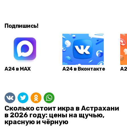
Подпишись!
А24 в MAX
А24 в Вконтакте
А2
Сколько стоит икра в Астрахани
в 2026 году: цены на щучью,
красную и чёрную