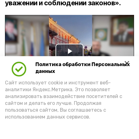
уважении и соблюдении законов».
Play
Политика обработки Персональных
Video
данных
Сайт использует cookie и инструмент веб-
аналитики Яндекс.Метрика. Это позволяет
Видео: управление пресс-службы и информации
анализировать взаимодействие посетителей с
администрации губернатора АО
сайтом и делать его лучше. Продолжая
пользоваться сайтом, Вы соглашаетесь с
использованием данных сервисов.
год единства народов
закон