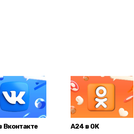
в Вконтакте
А24 в ОК