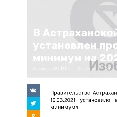
В Астраханско
установлен п
минимум на 202
25 марта 2021, 12:04
Общество
Фото:
Правительство Астраха
19.03.2021 установило
минимума.