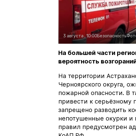
3 августа , 10:00
Безопасность
Фот
На большей части регио
вероятность возгораний
На территории Астрахан
Черноярского округа, о
пожарной опасности. В 
привести к серьёзному 
запрещено разводить кос
непотушенные окурки и 
правил предусмотрен ад
КоАП РФ.