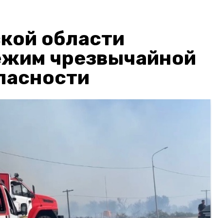
кой области
ежим чрезвычайной
пасности