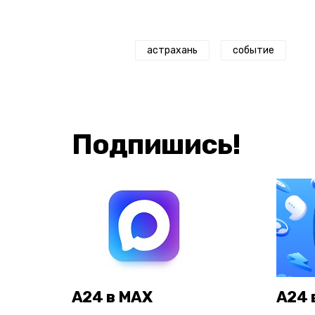
астрахань
событие
Подпишись!
А24 в MAX
А24 