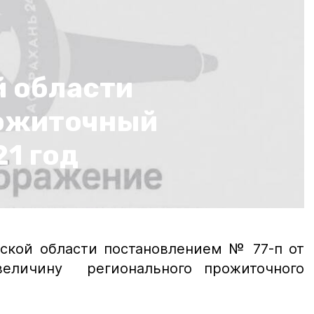
й области
рожиточный
1 год
нской области постановлением № 77-п от
 величину регионального прожиточного