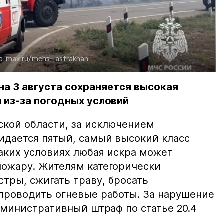
о:
max.ru/mchs_astrakhan
на 3 августа сохраняется высокая
 из-за погодных условий
ской области, за исключением
жидается пятый, самый высокий класс
таких условиях любая искра может
пожару. Жителям категорически
тры, сжигать траву, бросать
проводить огневые работы. За нарушение
министративный штраф по статье 20.4