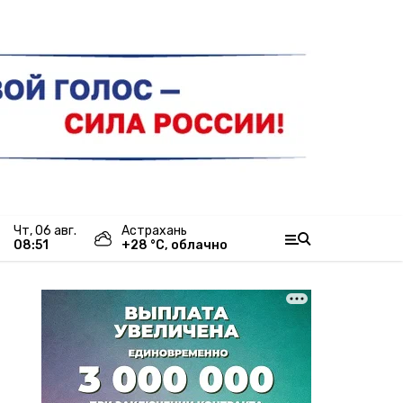
чт, 06 авг.
Астрахань
08:51
+
28
°С,
облачно