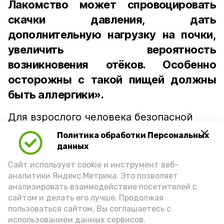
Лакомство может спровоцировать
скачки давления, дать
дополнительную нагрузку на почки,
увеличить вероятность
возникновения отёков. Особенно
осторожны с такой пищей должны
быть аллергики».
Для взрослого человека безопасной
порцией икры считается 30-50 граммов
Политика обработки Персональных
(2-3 ложки). При этом следует обратить
данных
внимание на хлеб, с которым она
Сайт использует cookie и инструмент веб-
подаётся: лучше выбирать
аналитики Яндекс.Метрика. Это позволяет
цельнозерновой, с мукой грубого
анализировать взаимодействие посетителей с
сайтом и делать его лучше. Продолжая
помола. Есть икру следует в первой
пользоваться сайтом, Вы соглашаетесь с
половине дня. Кстати, полезнее для
использованием данных сервисов.