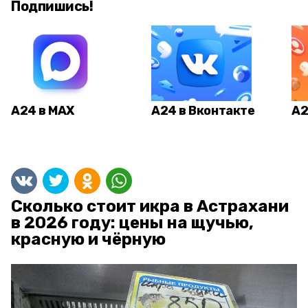
Подпишись!
А24 в MAX
А24 в Вконтакте
А2
Сколько стоит икра в Астрахани
в 2026 году: цены на щучью,
красную и чёрную