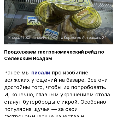
Вчера, 11:00
Разное
Фото:
Ольга Корженко
Астрахань 24
Продолжаем гастрономический рейд по
Селенским Исадам
Ранее мы
писали
про изобилие
волжских угощений на базаре. Все они
достойны того, чтобы их попробовать.
И, конечно, главным украшением стола
станут бутерброды с икрой. Особенно
популярна щучья — за свои
гастрономические качества и