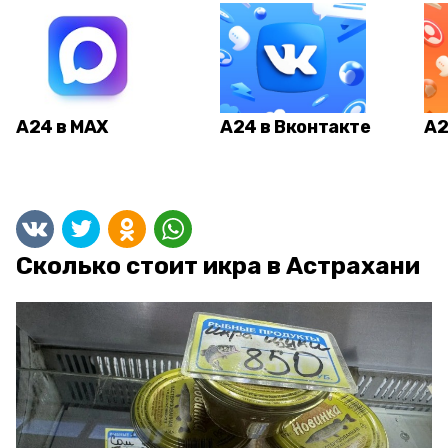
А24 в MAX
А24 в Вконтакте
А2
Сколько стоит икра в Астрахани