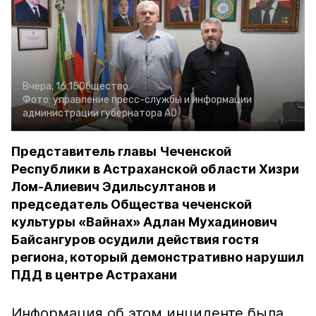
Вчера, 16:15
Общество
Фото:
управление пресс-службы и информации
администрации губернатора АО
Представитель главы Чеченской
Республики в Астраханской области Хизри
Лом-Алиевич Эдильсултанов и
председатель Общества чеченской
культуры «Вайнах» Адлан Мухадинович
Байсангуров осудили действия гостя
региона, который демонстративно нарушил
ПДД в центре Астрахани
Информация об этом инциденте была