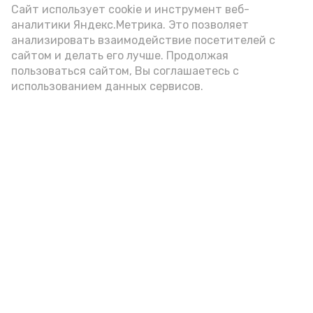
Сайт использует cookie и инструмент веб-
увеличить вероятность
аналитики Яндекс.Метрика. Это позволяет
возникновения отёков. Особенно
анализировать взаимодействие посетителей с
осторожны с такой пищей должны
сайтом и делать его лучше. Продолжая
пользоваться сайтом, Вы соглашаетесь с
быть аллергики».
использованием данных сервисов.
Для взрослого человека безопасной
порцией икры считается 30-50 граммов
(2-3 ложки). При этом следует обратить
внимание на хлеб, с которым она
подаётся: лучше выбирать
цельнозерновой, с мукой грубого
помола. Есть икру следует в первой
половине дня. Кстати, полезнее для
здоровья сопроводить такой бутерброд
сочными овощами, свежей зеленью и
отварным яйцом.