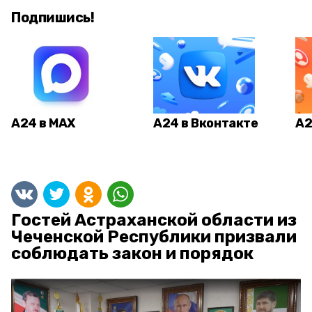
Подпишись!
А24 в MAX
А24 в Вконтакте
А2
Гостей Астраханской области из
Чеченской Республики призвали
соблюдать закон и порядок