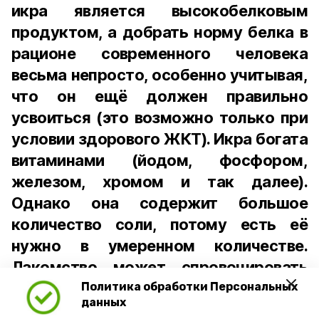
икра является высокобелковым
продуктом, а добрать норму белка в
рационе современного человека
весьма непросто, особенно учитывая,
что он ещё должен правильно
усвоиться (это возможно только при
условии здорового ЖКТ). Икра богата
витаминами (йодом, фосфором,
железом, хромом и так далее).
Однако она содержит большое
количество соли, потому есть её
нужно в умеренном количестве.
Лакомство может спровоцировать
скачки давления, дать
Политика обработки Персональных
данных
дополнительную нагрузку на почки,