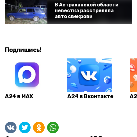
В Астраханской области
невестка расстреляла
авто свекрови
Подпишись!
А24 в MAX
А24 в Вконтакте
А2