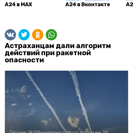
А24 в MAX
А24 в Вконтакте
А2
Астраханцам дали алгоритм
действий при ракетной
опасности
Сегодня, 14:00
Безопасность
Фото:
Астрахань 24