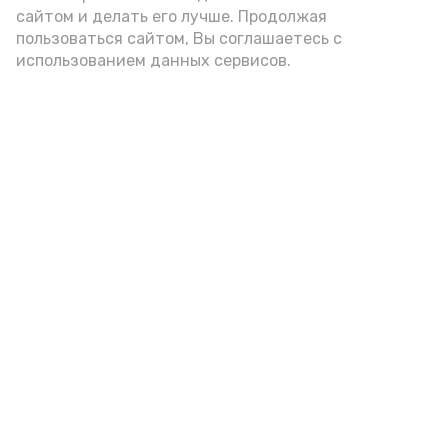
А24 в MAX
А24 в Вконтакте
А2
сайтом и делать его лучше. Продолжая
пользоваться сайтом, Вы соглашаетесь с
использованием данных сервисов.
8 августа в Астраханской
области ожидается 42-
градусное пекло
Сегодня, 21:00
Разное
Фото:
Ольга Корженко
Астрахань 24