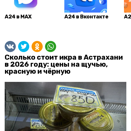
А24 в MAX
А24 в Вконтакте
А2
Сколько стоит икра в Астрахани
в 2026 году: цены на щучью,
красную и чёрную