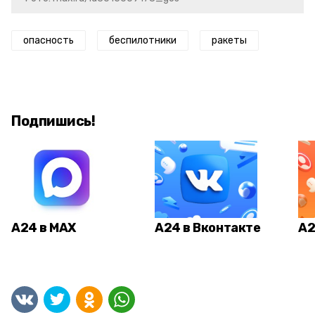
опасность
беспилотники
ракеты
Подпишись!
А24 в MAX
А24 в Вконтакте
А2