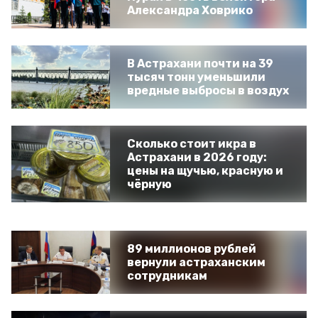
Александра Ховрико
В Астрахани почти на 39
тысяч тонн уменьшили
вредные выбросы в воздух
Сколько стоит икра в
Астрахани в 2026 году:
цены на щучью, красную и
чёрную
89 миллионов рублей
вернули астраханским
сотрудникам