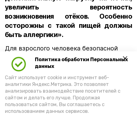
увеличить вероятность
возникновения отёков. Особенно
осторожны с такой пищей должны
быть аллергики».
Для взрослого человека безопасной
порцией икры считается 30-50 граммов
Политика обработки Персональных
(2-3 ложки). При этом следует обратить
данных
внимание на хлеб, с которым она
Сайт использует cookie и инструмент веб-
подаётся: лучше выбирать
аналитики Яндекс.Метрика. Это позволяет
цельнозерновой, с мукой грубого
анализировать взаимодействие посетителей с
сайтом и делать его лучше. Продолжая
помола. Есть икру следует в первой
пользоваться сайтом, Вы соглашаетесь с
половине дня. Кстати, полезнее для
использованием данных сервисов.
здоровья сопроводить такой бутерброд
сочными овощами, свежей зеленью и
отварным яйцом.