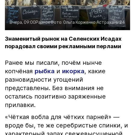
Вчера, 09:00
Разное
Фото:
Ольга Корженко
Астрахань 24
Знаменитый рынок на Селенских Исадах
порадовал своими рекламными перлами
Ранее мы писали, почём нынче
копчёная
рыбка
и
икорка
, какие
разновидности угощений
представлены. Без внимания не
остались позитивно заряженные
прилавки.
«Чёткая вобла для чётких парней» —
вроде бы, те же серебристые спинки, и
характерный запах свежевысушенной