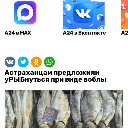
А24 в MAX
А24 в Вконтакте
А2
Астраханцам предложили
уРЫБнуться при виде воблы