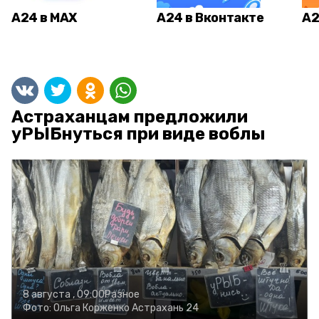
А24 в MAX
А24 в Вконтакте
А2
Астраханцам предложили
уРЫБнуться при виде воблы
8 августа , 09:00
Разное
Фото:
Ольга Корженко
Астрахань 24