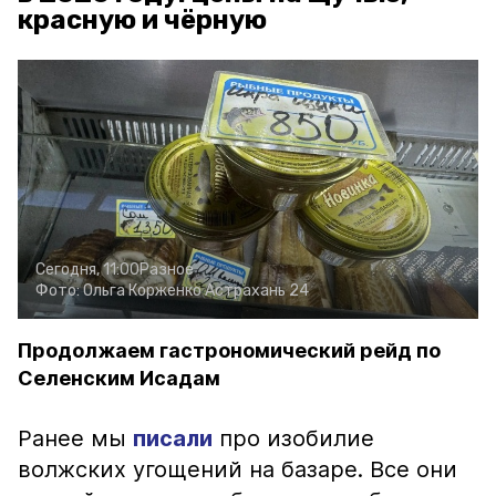
красную и чёрную
Сегодня, 11:00
Разное
Фото:
Ольга Корженко
Астрахань 24
Продолжаем гастрономический рейд по
Селенским Исадам
Ранее мы
писали
про изобилие
волжских угощений на базаре. Все они