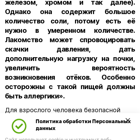
железом, хромом и так далее).
Однако она содержит большое
количество соли, потому есть её
нужно в умеренном количестве.
Лакомство может спровоцировать
скачки давления, дать
дополнительную нагрузку на почки,
увеличить вероятность
возникновения отёков. Особенно
осторожны с такой пищей должны
быть аллергики».
Для взрослого человека безопасной
порцией икры считается 30-50 граммов
Политика обработки Персональных
(2-3 ложки). При этом следует обратить
данных
внимание на хлеб, с которым она
Сайт использует cookie и инструмент веб-