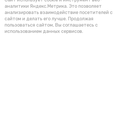
подаётся: лучше выбирать
аналитики Яндекс.Метрика. Это позволяет
цельнозерновой, с мукой грубого
анализировать взаимодействие посетителей с
сайтом и делать его лучше. Продолжая
помола. Есть икру следует в первой
пользоваться сайтом, Вы соглашаетесь с
половине дня. Кстати, полезнее для
использованием данных сервисов.
здоровья сопроводить такой бутерброд
сочными овощами, свежей зеленью и
отварным яйцом.