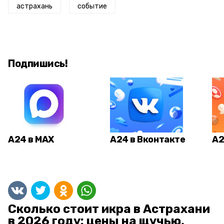
астрахань
событие
Подпишись!
А24 в MAX
А24 в Вконтакте
А2
Сколько стоит икра в Астрахани
в 2026 году: цены на щучью,