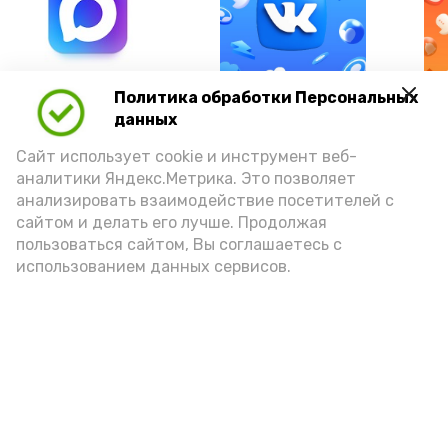
А24 в MAX
А24 в Вконтакте
А2
Политика обработки Персональных
данных
Сайт использует cookie и инструмент веб-
аналитики Яндекс.Метрика. Это позволяет
анализировать взаимодействие посетителей с
Гостей Астраханской области из
сайтом и делать его лучше. Продолжая
Чеченской Республики призвали
пользоваться сайтом, Вы соглашаетесь с
использованием данных сервисов.
соблюдать закон и порядок