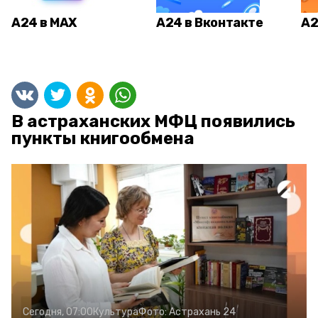
А24 в MAX
А24 в Вконтакте
А2
В астраханских МФЦ появились
пункты книгообмена
Сегодня, 07:00
Культура
Фото:
Астрахань 24