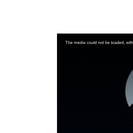
This
is
a
The media could not be loaded, eith
modal
window.