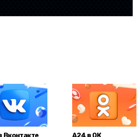
в Вконтакте
А24 в ОК