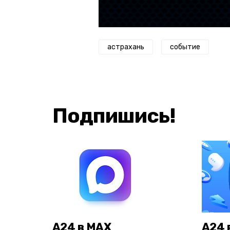
астрахань
событие
Подпишись!
А24 в MAX
А24 