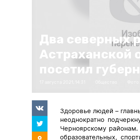
Два северных 
Астраханской 
посетил губер
17 августа 2021, 14:31
Общество
Фото:
Здоровье людей – главн
неоднократно подчеркну
Черноярскому районам. 
образовательных, спор