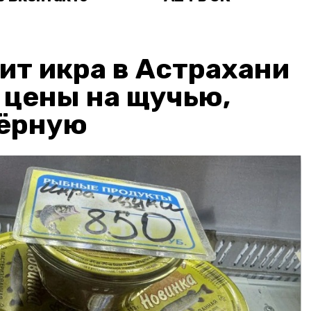
ит икра в Астрахани
: цены на щучью,
чёрную