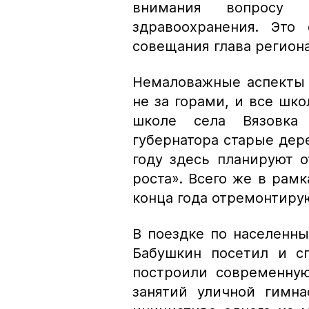
внимания вопросу к
здравоохранения. Это
совещания глава регион
Немаловажные аспекты 
не за горами, и все шк
школе села Вязовка
губернатора старые дер
году здесь планируют 
роста». Всего же в рам
конца года отремонтирую
В поездке по населенн
Бабушкин посетил и с
построили современную
занятий уличной гимн