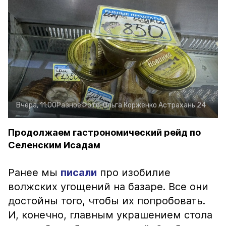
Вчера, 11:00
Разное
Фото:
Ольга Корженко
Астрахань 24
Продолжаем гастрономический рейд по
Селенским Исадам
Ранее мы
писали
про изобилие
волжских угощений на базаре. Все они
достойны того, чтобы их попробовать.
И, конечно, главным украшением стола