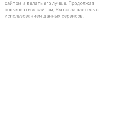
сайтом и делать его лучше. Продолжая
помола. Есть икру следует в первой
пользоваться сайтом, Вы соглашаетесь с
половине дня. Кстати, полезнее для
использованием данных сервисов.
здоровья сопроводить такой бутерброд
сочными овощами, свежей зеленью и
отварным яйцом.