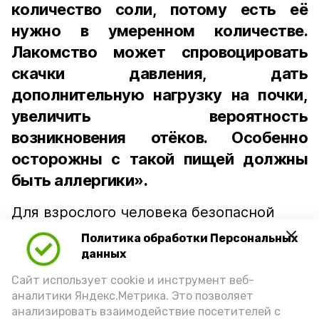
количество соли, потому есть её
нужно в умеренном количестве.
Лакомство может спровоцировать
скачки давления, дать
дополнительную нагрузку на почки,
увеличить вероятность
возникновения отёков. Особенно
осторожны с такой пищей должны
быть аллергики».
Для взрослого человека безопасной
порцией икры считается 30-50 граммов
Политика обработки Персональных
(2-3 ложки). При этом следует обратить
данных
внимание на хлеб, с которым она
Сайт использует cookie и инструмент веб-
подаётся: лучше выбирать
аналитики Яндекс.Метрика. Это позволяет
цельнозерновой, с мукой грубого
анализировать взаимодействие посетителей с