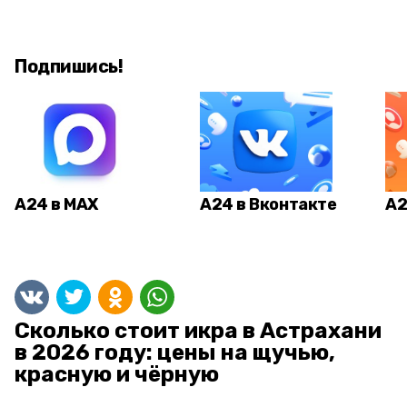
Подпишись!
А24 в MAX
А24 в Вконтакте
А2
Сколько стоит икра в Астрахани
в 2026 году: цены на щучью,
красную и чёрную