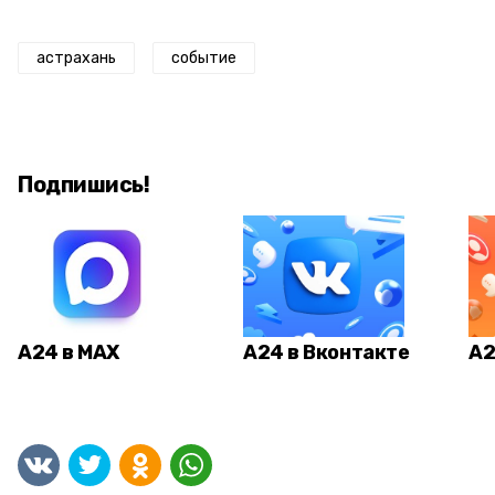
астрахань
событие
Подпишись!
А24 в MAX
А24 в Вконтакте
А2