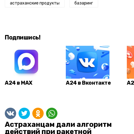
астраханские продукты
базаринг
Подпишись!
А24 в MAX
А24 в Вконтакте
А2
Астраханцам дали алгоритм
действий при ракетной