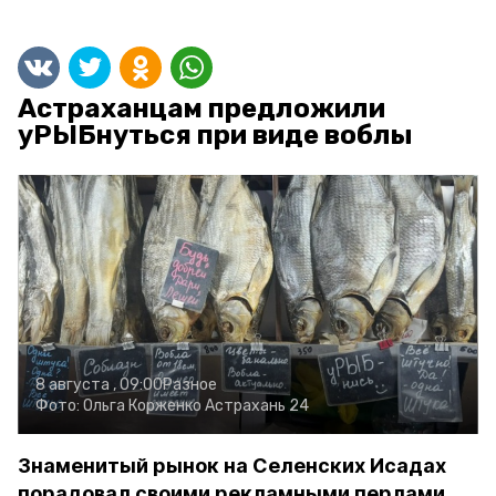
Астраханцам предложили
уРЫБнуться при виде воблы
8 августа , 09:00
Разное
Фото:
Ольга Корженко
Астрахань 24
Знаменитый рынок на Селенских Исадах
порадовал своими рекламными перлами