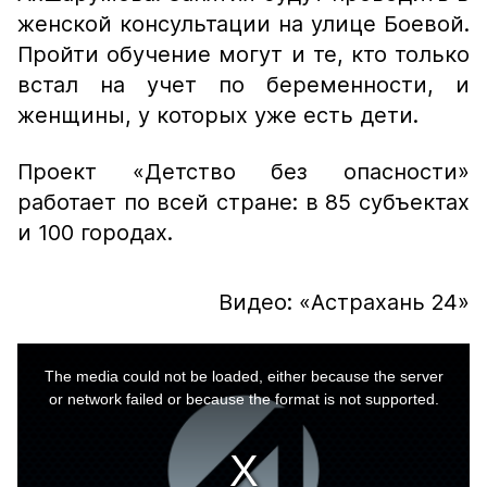
женской консультации на улице Боевой.
Пройти обучение могут и те, кто только
встал на учет по беременности, и
женщины, у которых уже есть дети.
Проект «Детство без опасности»
работает по всей стране: в 85 субъектах
и 100 городах.
Видео: «Астрахань 24»
This
is
a
The media could not be loaded, either because the server
modal
window.
or network failed or because the format is not supported.