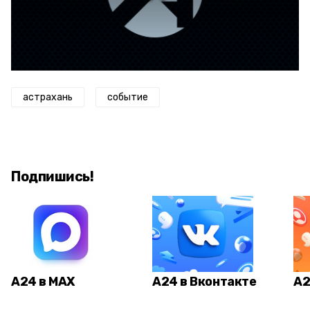
астрахань
событие
Подпишись!
А24 в MAX
А24 в Вконтакте
А2