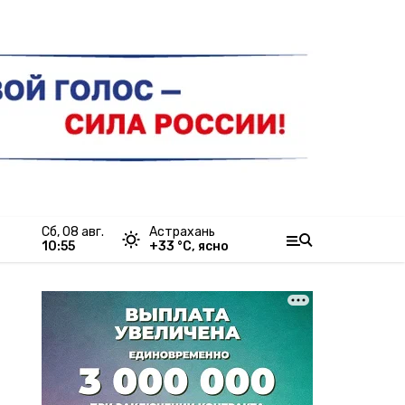
сб, 08 авг.
Астрахань
10:55
+
33
°С,
ясно