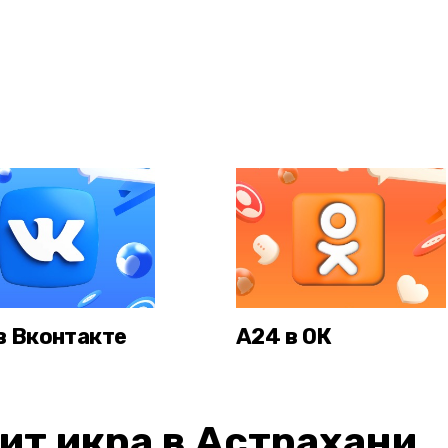
в Вконтакте
А24 в ОК
ит икра в Астрахани