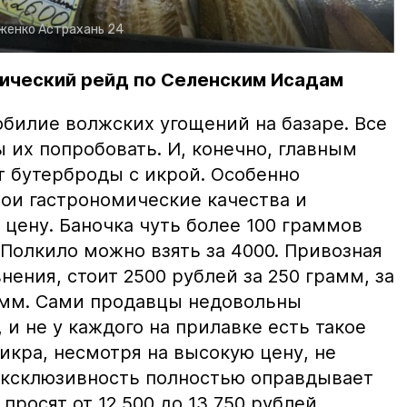
рженко
Астрахань 24
ический рейд по Селенским Исадам
билие волжских угощений на базаре. Все
ы их попробовать. И, конечно, главным
т бутерброды с икрой. Особенно
вои гастрономические качества и
цену. Баночка чуть более 100 граммов
 Полкило можно взять за 4000. Привозная
нения, стоит 2500 рублей за 250 грамм, за
амм. Сами продавцы недовольны
и не у каждого на прилавке есть такое
 икра, несмотря на высокую цену, не
 эксклюзивность полностью оправдывает
просят от 12 500 до 13 750 рублей.