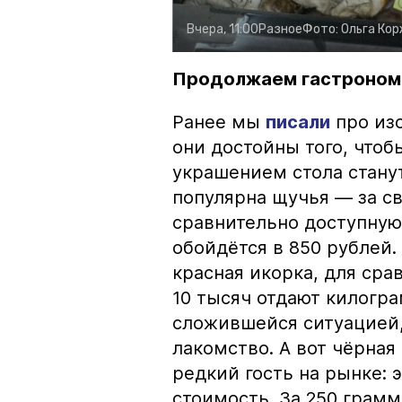
Вчера, 11:00
Разное
Фото:
Ольга Ко
Продолжаем гастроном
Ранее мы
писали
про изо
они достойны того, чтоб
украшением стола стану
популярна щучья — за с
сравнительно доступную 
обойдётся в 850 рублей.
красная икорка, для срав
10 тысяч отдают килогр
сложившейся ситуацией, 
лакомство. А вот чёрная
редкий гость на рынке:
стоимость. За 250 грамм 