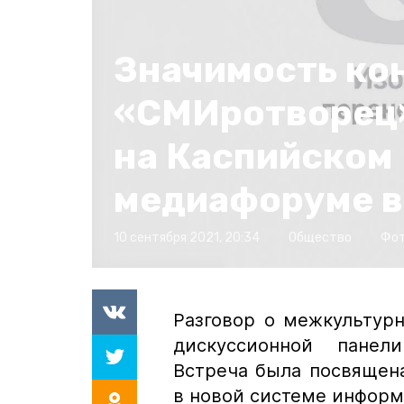
Значимость ко
«СМИротворец
на Каспийском
медиафоруме в
10 сентября 2021, 20:34
Общество
Фот
Разговор о межкультур
дискуссионной панел
Встреча была посвящен
в новой системе инфор