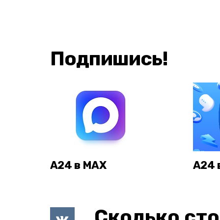
Подпишись!
А24 в MAX
А24 
Сколько сто