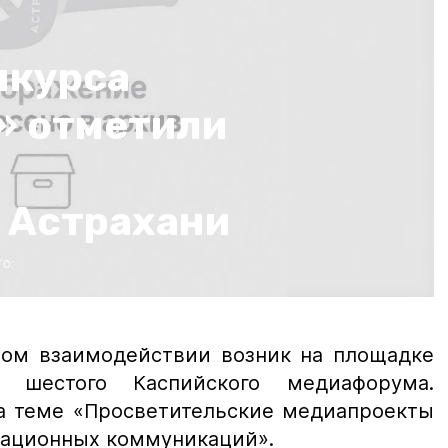
нкурса
» отметили
 Астрахани
о:
ном взаимодействии возник на площадке
и шестого Каспийского медиафорума.
а теме «Просветительские медиапроекты
мационных коммуникаций».