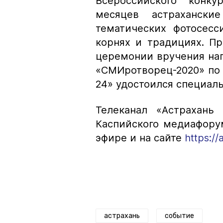
Всероссийского конк
месяцев астраханск
тематических фотосесс
корнях и традициях. П
церемонии вручения наг
«СМИротворец-2020» по 
24» удостоился специаль
Телеканал «Астрахань
Каспийского медиафорум
эфире и на сайте
https:/
астрахань
событие