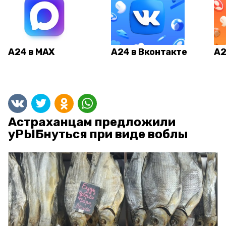
А24 в MAX
А24 в Вконтакте
А2
Астраханцам предложили
уРЫБнуться при виде воблы