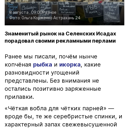
8 августа , 09:00
Разное
Фото:
Ольга Корженко
Астрахань 24
Знаменитый рынок на Селенских Исадах
порадовал своими рекламными перлами
Ранее мы писали, почём нынче
копчёная
рыбка
и
икорка
, какие
разновидности угощений
представлены. Без внимания не
остались позитивно заряженные
прилавки.
«Чёткая вобла для чётких парней» —
вроде бы, те же серебристые спинки, и
характерный запах свежевысушенной