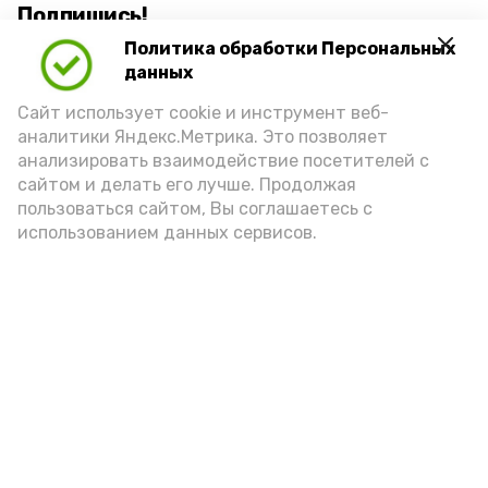
Подпишись!
Политика обработки Персональных
данных
Сайт использует cookie и инструмент веб-
аналитики Яндекс.Метрика. Это позволяет
анализировать взаимодействие посетителей с
А24 в MAX
А24 в Вконтакте
А2
сайтом и делать его лучше. Продолжая
пользоваться сайтом, Вы соглашаетесь с
использованием данных сервисов.
Астраханское предприятие
выпускает «дышащую» пищевую
плёнку