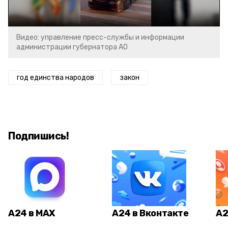
Video
Видео: управление пресс-службы и информации
администрации губернатора АО
год единства народов
закон
Подпишись!
А24 в MAX
А24 в Вконтакте
А2