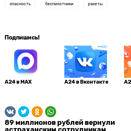
опасность
беспилотники
ракеты
Подпишись!
А24 в MAX
А24 в Вконтакте
А2
89 миллионов рублей вернули
астраханским сотрудникам