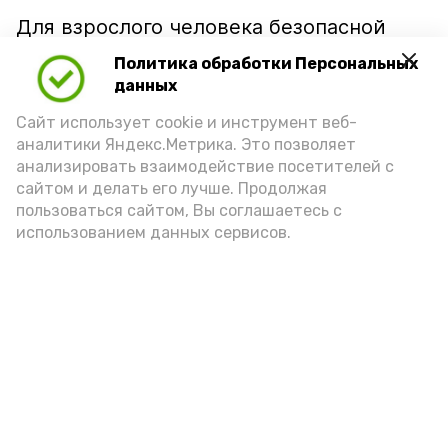
Для взрослого человека безопасной
порцией икры считается 30-50 граммов
Политика обработки Персональных
(2-3 ложки). При этом следует обратить
данных
внимание на хлеб, с которым она
Сайт использует cookie и инструмент веб-
подаётся: лучше выбирать
аналитики Яндекс.Метрика. Это позволяет
цельнозерновой, с мукой грубого
анализировать взаимодействие посетителей с
сайтом и делать его лучше. Продолжая
помола. Есть икру следует в первой
пользоваться сайтом, Вы соглашаетесь с
половине дня. Кстати, полезнее для
использованием данных сервисов.
здоровья сопроводить такой бутерброд
сочными овощами, свежей зеленью и
отварным яйцом.