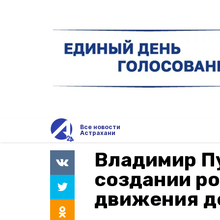
Все новости
Астрахани
Владимир Пу
создании р
движения д