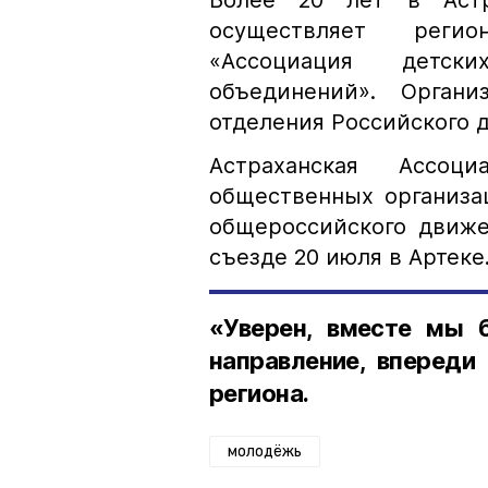
Более 20 лет в Астр
осуществляет регио
«Ассоциация детс
объединений». Органи
отделения Российского 
Астраханская Ассо
общественных организа
общероссийского движе
съезде 20 июля в Артеке
«Уверен, вместе мы 
направление, впереди
региона.
молодёжь