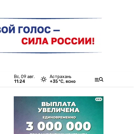
вс, 09 авг.
Астрахань
11:24
+
35
°С,
ясно