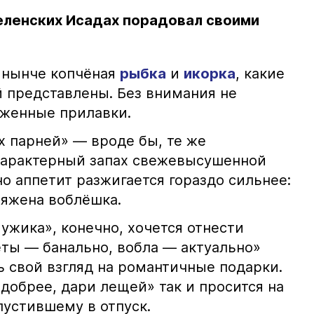
еленских Исадах порадовал своими
 нынче копчёная
рыбка
и
икорка
, какие
 представлены. Без внимания не
яженные прилавки.
х парней» — вроде бы, те же
характерный запах свежевысушенной
но аппетит разжигается гораздо сильнее:
ряжена воблёшка.
ужика», конечно, хочется отнести
еты — банально, вобла — актуально»
ь свой взгляд на романтичные подарки.
добрее, дари лещей» так и просится на
тпустившему в отпуск.