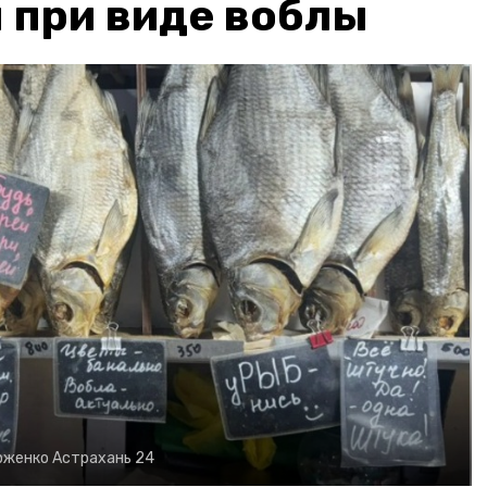
 при виде воблы
рженко
Астрахань 24