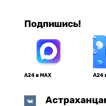
Подпишись!
А24 в MAX
А24 
Астраханца