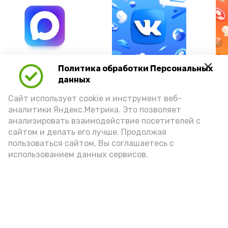
А24 в MAX
А24 в Вконтакте
А2
Политика обработки Персональных
данных
Сайт использует cookie и инструмент веб-
аналитики Яндекс.Метрика. Это позволяет
анализировать взаимодействие посетителей с
89 миллионов рублей вернули
сайтом и делать его лучше. Продолжая
астраханским сотрудникам
пользоваться сайтом, Вы соглашаетесь с
использованием данных сервисов.