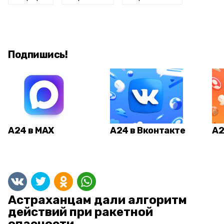
Подпишись!
А24 в MAX
А24 в Вконтакте
А2
Астраханцам дали алгоритм
действий при ракетной