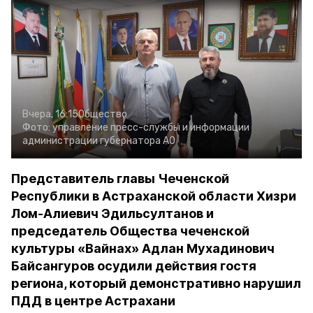
Вчера, 16:15
Общество
Фото:
управление пресс-службы и информации
администрации губернатора АО
Представитель главы Чеченской
Республики в Астраханской области Хизри
Лом-Алиевич Эдильсултанов и
председатель Общества чеченской
культуры «Вайнах» Адлан Мухадинович
Байсангуров осудили действия гостя
региона, который демонстративно нарушил
ПДД в центре Астрахани