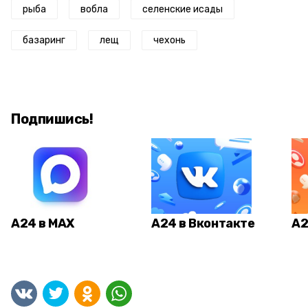
рыба
вобла
селенские исады
базаринг
лещ
чехонь
Подпишись!
А24 в MAX
А24 в Вконтакте
А2