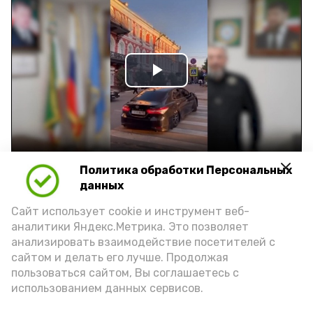
Play
Video
Видео: управление пресс-службы и информации
Политика обработки Персональных
администрации губернатора АО
данных
Сайт использует cookie и инструмент веб-
год единства народов
закон
аналитики Яндекс.Метрика. Это позволяет
анализировать взаимодействие посетителей с
сайтом и делать его лучше. Продолжая
пользоваться сайтом, Вы соглашаетесь с
использованием данных сервисов.
Подпишись!