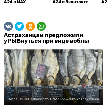
А24 в MAX
А24 в Вконтакте
А2
Астраханцам предложили
уРЫБнуться при виде воблы
Вчера, 09:00
Разное
Фото:
Ольга Корженко
Астрахань 24