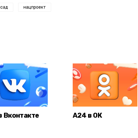
 сад
нацпроект
в Вконтакте
А24 в ОК