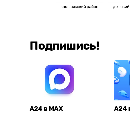
камызякский район
детский
Подпишись!
А24 в MAX
А24 