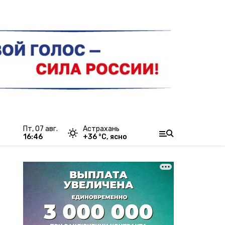
пт, 07 авг.
Астрахань
16:46
+
36
°С,
ясно