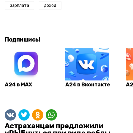
зарплата
доход
Подпишись!
А24 в MAX
А24 в Вконтакте
А2
Астраханцам предложили