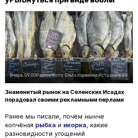
уРЫБнуться при виде воблы
Вчера, 09:00
Разное
Фото:
Ольга Корженко
Астрахань 24
Знаменитый рынок на Селенских Исадах
порадовал своими рекламными перлами
Ранее мы писали, почём нынче
копчёная
рыбка
и
икорка
, какие
разновидности угощений