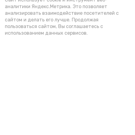
аналитики Яндекс.Метрика. Это позволяет
анализировать взаимодействие посетителей с
сайтом и делать его лучше. Продолжая
пользоваться сайтом, Вы соглашаетесь с
использованием данных сервисов.
Фото: Ольга Корженко Астрахань 24
Как объяснили продавцы, воблу берут
охотно: уж больно хороша на вкус. К
тому же её удобно транспортировать,
она долго не портится. А это
немаловажно: рыбка, особенно с такими
бодрыми «аффирмациями», станет