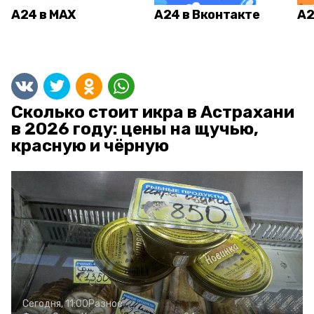
А24 в MAX
А24 в Вконтакте
А2
Сколько стоит икра в Астрахани
в 2026 году: цены на щучью,
красную и чёрную
Сегодня, 11:00
Разное