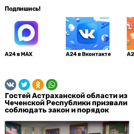
Подпишись!
А24 в MAX
А24 в Вконтакте
А2
Гостей Астраханской области из
Чеченской Республики призвали
соблюдать закон и порядок