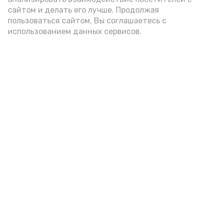
А24 в MAX
А24 в Вконтакте
А2
сайтом и делать его лучше. Продолжая
пользоваться сайтом, Вы соглашаетесь с
использованием данных сервисов.
Астраханское предприятие
выпускает «дышащую» пищевую
плёнку