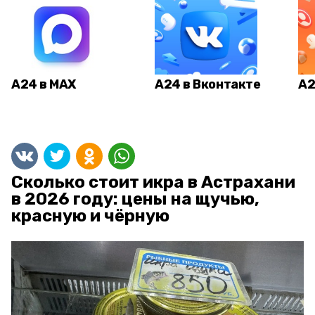
А24 в MAX
А24 в Вконтакте
А2
Сколько стоит икра в Астрахани
в 2026 году: цены на щучью,
красную и чёрную