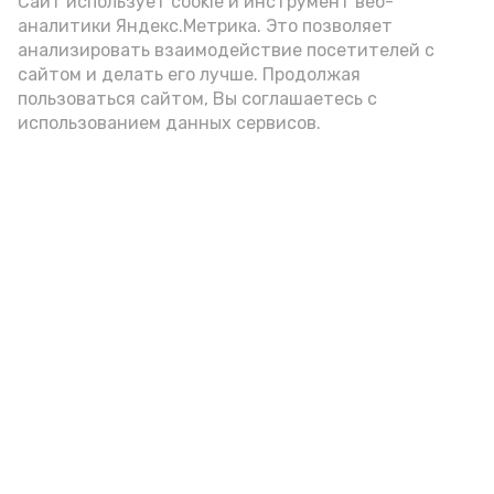
Сайт использует cookie и инструмент веб-
аналитики Яндекс.Метрика. Это позволяет
год единства народов
закон
анализировать взаимодействие посетителей с
сайтом и делать его лучше. Продолжая
пользоваться сайтом, Вы соглашаетесь с
использованием данных сервисов.
Подпишись!
А24 в MAX
А24 в Вконтакте
А2
Топ-5 астраханских новостей за