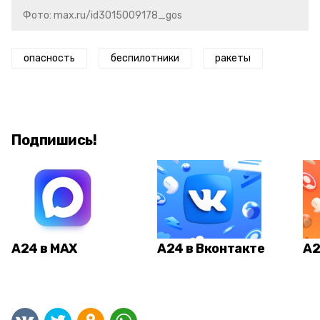
Фото: max.ru/id3015009178_gos
опасность
беспилотники
ракеты
Подпишись!
А24 в MAX
А24 в Вконтакте
А2