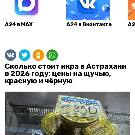
А24 в MAX
А24 в Вконтакте
А2
Сколько стоит икра в Астрахани
в 2026 году: цены на щучью,
красную и чёрную