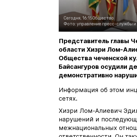
Сегодня, 16:15
Общество
Фото:
управление пресс-службы и
Представитель главы Ч
области Хизри Лом-Али
Общества чеченской ку
Байсангуров осудили де
демонстративно наруши
Информация об этом инц
сетях.
Хизри Лом-Алиевич Эдил
нарушений и последующе
межнациональных отноше
ответственности. Он та