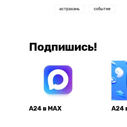
астрахань
событие
Подпишись!
А24 в MAX
А24 