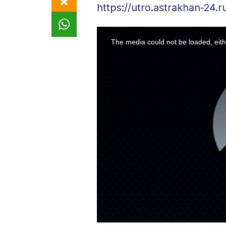
https://utro.astrakhan-24.
This
is
a
The media could not be loaded, eith
modal
window.