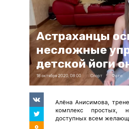
Астраханцы ос
несложные уп
детской йоги о
18 октября 2020, 08:00
Спорт
Фото:
Алёна Анисимова, тренер
комплекс простых, 
доступных всем желающ