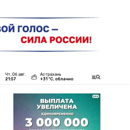
чт, 06 авг.
Астрахань
21:57
+
31
°С,
облачно