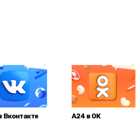
в Вконтакте
А24 в ОК