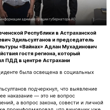
 информации администрации губернатора АО
еченской Республики в Астраханской
евич Эдильсултанов и председатель
льтуры «Вайнах» Адлан Мухадинович
йствия гостя региона, который
л ПДД в центре Астрахани
иденте была освещена в социальных
ьсултанов подчеркнул, что выявление
е наказание — это не вопрос
ний, а вопрос закона, совести и личной
кже проинформировал, что виновник уже