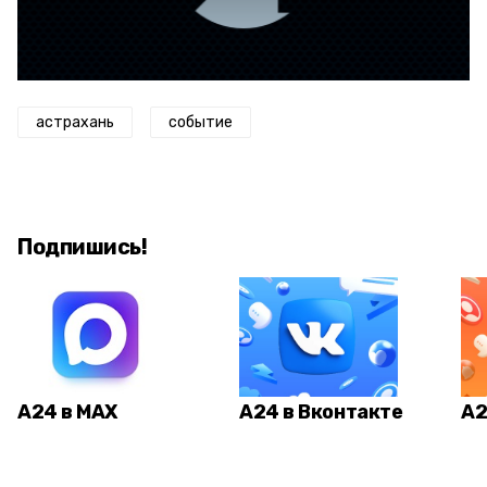
астрахань
событие
Подпишись!
А24 в MAX
А24 в Вконтакте
А2