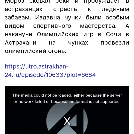
Мороз сковал реки и пробуждает в
астраханцах страсть к ледяным
забавам. Издавна чунки были особым
видом спортивного мастерства. А
накануне Олимпийских игр в Сочи в
Астрахани на чунках провезли
олимпийский огонь.
https://utro.astrakhan-
24.ru/episode/10633?plot=6684
This
is
a
The media could not be loaded, either because the server
modal
window.
or network failed or because the format is not supported.