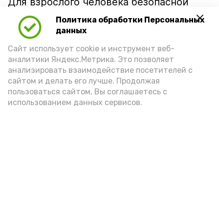
Для взрослого человека безопасной
порцией икры считается 30-50 граммов
Политика обработки Персональных
(2-3 ложки). При этом следует обратить
данных
внимание на хлеб, с которым она
Сайт использует cookie и инструмент веб-
подаётся: лучше выбирать
аналитики Яндекс.Метрика. Это позволяет
цельнозерновой, с мукой грубого
анализировать взаимодействие посетителей с
сайтом и делать его лучше. Продолжая
помола. Есть икру следует в первой
пользоваться сайтом, Вы соглашаетесь с
половине дня. Кстати, полезнее для
использованием данных сервисов.
здоровья сопроводить такой бутерброд
сочными овощами, свежей зеленью и
отварным яйцом.