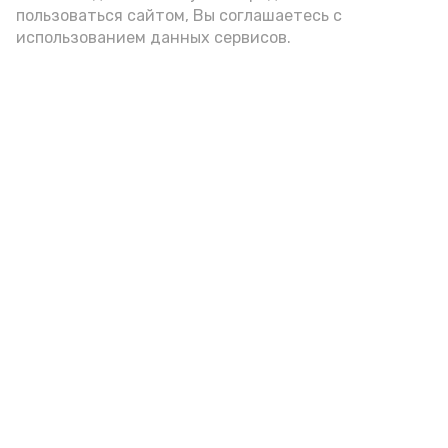
пользоваться сайтом, Вы соглашаетесь с
использованием данных сервисов.
Подпишись!
А24 в MAX
А24 в Вконтакте
А2
В Морском саду в Астрахани
модернизируют систему полива