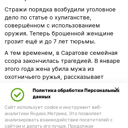
Стражи порядка возбудили уголовное
дело по статье о хулиганстве,
совершённом с использованием
оружия. Теперь брошенной женщине
грозит ещё и до 7 лет тюрьмы.
А тем временем, в Саратове семейная
ссора закончилась трагедией. В январе
этого года жена убила мужа из
охотничьего ружья, рассказывает
«СарИнформ»
со ссылкой на
Политика обработки Персональных
прокуратуру региона. Сейчас женщина
данных
ожидает суда.
Сайт использует cookie и инструмент веб-
аналитики Яндекс.Метрика. Это позволяет
умвд
лиманский вестник
саринформ
анализировать взаимодействие посетителей с
сайтом и делать его лучше. Продолжая