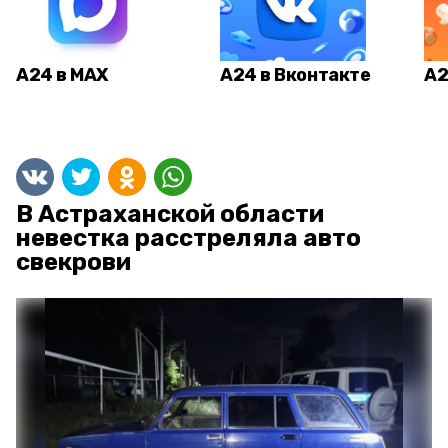
А24 в MAX
А24 в Вконтакте
А2
В Астраханской области
невестка расстреляла авто
свекрови