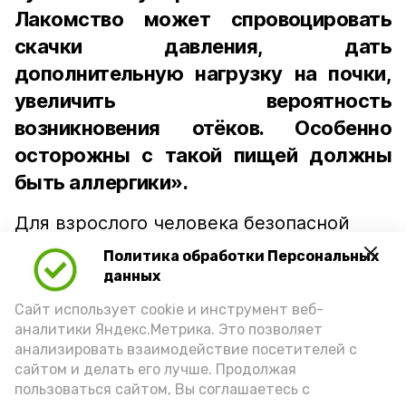
Лакомство может спровоцировать
скачки давления, дать
дополнительную нагрузку на почки,
увеличить вероятность
возникновения отёков. Особенно
осторожны с такой пищей должны
быть аллергики».
Для взрослого человека безопасной
порцией икры считается 30-50 граммов
Политика обработки Персональных
(2-3 ложки). При этом следует обратить
данных
внимание на хлеб, с которым она
Сайт использует cookie и инструмент веб-
подаётся: лучше выбирать
аналитики Яндекс.Метрика. Это позволяет
цельнозерновой, с мукой грубого
анализировать взаимодействие посетителей с
сайтом и делать его лучше. Продолжая
помола. Есть икру следует в первой
пользоваться сайтом, Вы соглашаетесь с
половине дня. Кстати, полезнее для