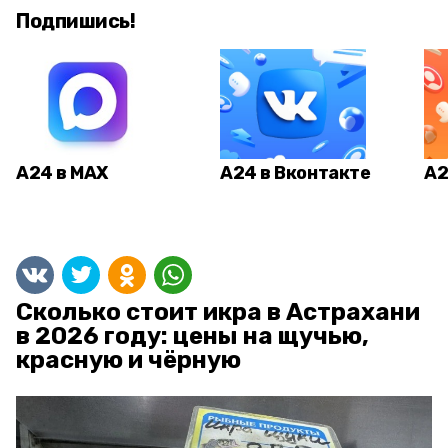
Подпишись!
А24 в MAX
А24 в Вконтакте
А2
Сколько стоит икра в Астрахани
в 2026 году: цены на щучью,
красную и чёрную