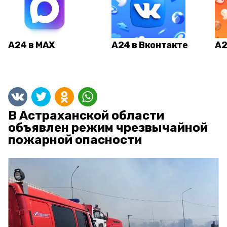
А24 в MAX
А24 в Вконтакте
А2
В Астраханской области
объявлен режим чрезвычайной
пожарной опасности