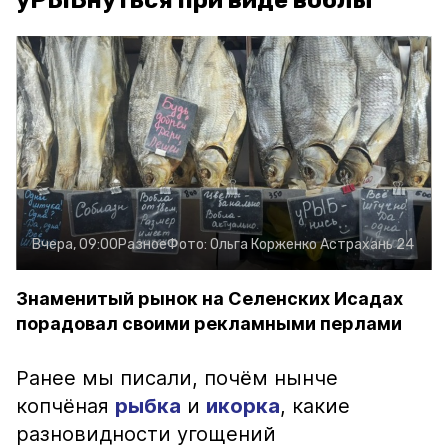
уРЫБнуться при виде воблы
Вчера, 09:00
Разное
Фото:
Ольга Корженко
Астрахань 24
Знаменитый рынок на Селенских Исадах
порадовал своими рекламными перлами
Ранее мы писали, почём нынче
копчёная
рыбка
и
икорка
, какие
разновидности угощений