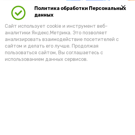
А24 в MAX
А24 в Вконтакте
А2
Политика обработки Персональных
данных
Сайт использует cookie и инструмент веб-
аналитики Яндекс.Метрика. Это позволяет
анализировать взаимодействие посетителей с
Гостей Астраханской области из
сайтом и делать его лучше. Продолжая
Чеченской Республики призвали
пользоваться сайтом, Вы соглашаетесь с
использованием данных сервисов.
соблюдать закон и порядок
6 августа , 16:15
Общество
Фото:
управление пресс-службы и информации
администрации губернатора АО