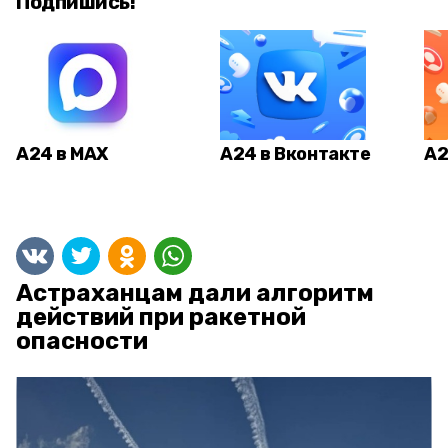
Подпишись!
А24 в MAX
А24 в Вконтакте
А2
Астраханцам дали алгоритм
действий при ракетной
опасности