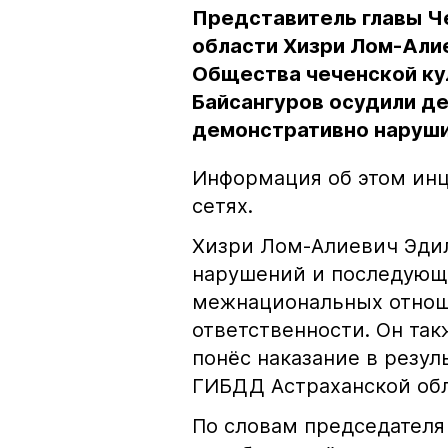
Представитель главы Ч
области Хизри Лом-Али
Общества чеченской ку
Байсангуров осудили де
демонстративно наруши
Информация об этом инц
сетях.
Хизри Лом-Алиевич Эдил
нарушений и последующе
межнациональных отноше
ответственности. Он та
понёс наказание в резу
ГИБДД Астраханской обл
По словам председателя