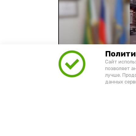
Полити
Сайт исполь
позволяет а
лучше. Прод
Видео: управление пресс-службы 
данных серв
год единства народов
зако