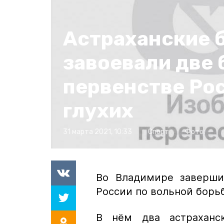
Астраханские 
завоевали две 
первенстве Ро
глухих
31 марта 2021, 10:33
Спорт
Фото:
Во Владимире завершил
России по вольной борьб
В нём два астраханс