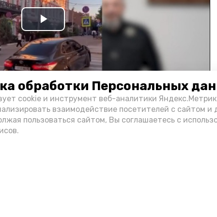
Play
Video
ка обработки Персональных да
зует cookie и инструмент веб-аналитики Яндекс.Метрик
нализировать взаимодействие посетителей с сайтом и 
олжая пользоваться сайтом, Вы соглашаетесь с использ
и информации администрации губернатора АО
исов.
н