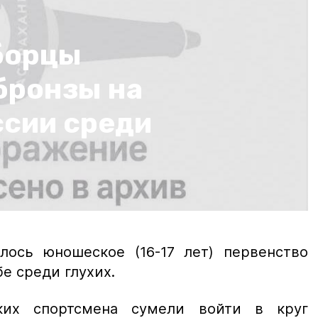
борцы
бронзы на
ссии среди
ось юношеское (16-17 лет) первенство
е среди глухих.
ких спортсмена сумели войти в круг