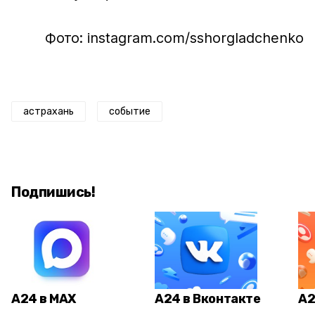
Фото: instagram.com/sshorgladchenko
астрахань
событие
Подпишись!
А24 в MAX
А24 в Вконтакте
А2