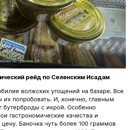
рженко
Астрахань 24
ический рейд по Селенским Исадам
билие волжских угощений на базаре. Все
ы их попробовать. И, конечно, главным
т бутерброды с икрой. Особенно
вои гастрономические качества и
цену. Баночка чуть более 100 граммов