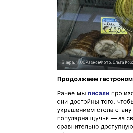
Вчера, 11:00
Разное
Фото:
Ольга Ко
Продолжаем гастроном
Ранее мы
писали
про изо
они достойны того, чтоб
украшением стола стану
популярна щучья — за с
сравнительно доступную 