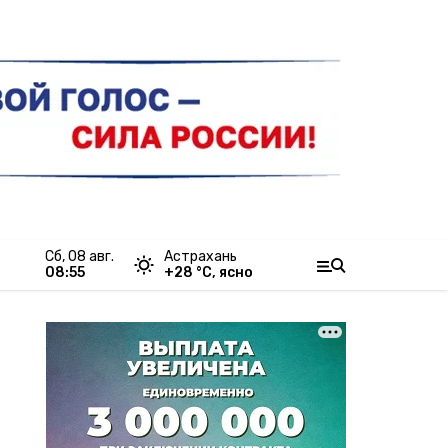
сб, 08 авг.
Астрахань
08:55
+
28
°С,
ясно