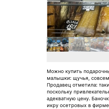
Можно купить подарочны
малышки: щучья, совсем
Продавец отметила: так
поскольку привлекатель
адекватную цену. Баноч
икру осетровых в фирме