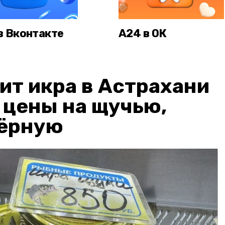
в Вконтакте
А24 в ОК
ит икра в Астрахани
: цены на щучью,
чёрную