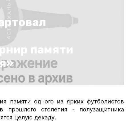
тартовал
рнир памяти
ря»
ния памяти одного из ярких футболистов
ов прошлого столетия - полузащитника
ятся целую декаду.