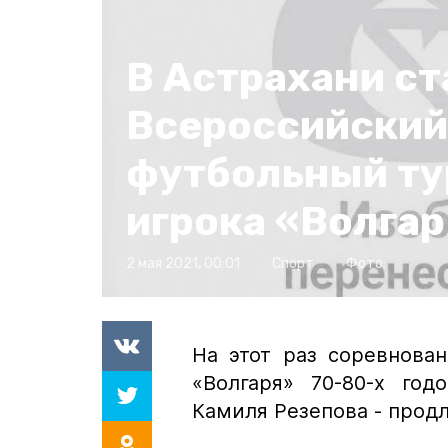
В Астрахани с
Всероссийский
футбольный ту
игрока «Волга
2 мая 2021, 00:01
Спорт
Фото:
На этот раз соревнова
«Волгаря» 70-80-х год
Камиля Резепова - продл