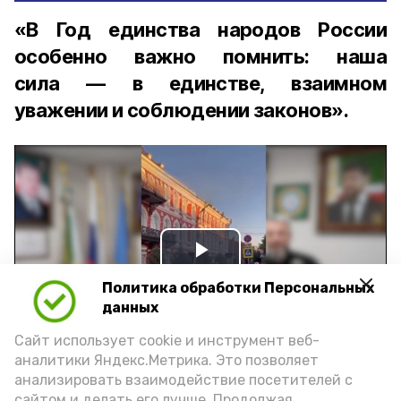
«В Год единства народов России
особенно важно помнить: наша
сила — в единстве, взаимном
уважении и соблюдении законов».
Play
Политика обработки Персональных
Video
данных
Сайт использует cookie и инструмент веб-
аналитики Яндекс.Метрика. Это позволяет
Видео: управление пресс-службы и информации
анализировать взаимодействие посетителей с
администрации губернатора АО
сайтом и делать его лучше. Продолжая