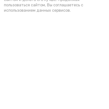
пользоваться сайтом, Вы соглашаетесь с
использованием данных сервисов.
год единства народов
закон
Подпишись!
А24 в MAX
А24 в Вконтакте
А2