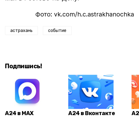
Фото: vk.com/h.c.astrakhanochka
астрахань
событие
Подпишись!
А24 в MAX
А24 в Вконтакте
А2