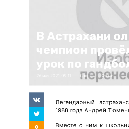
В Астрахани о
чемпион провё
урок по гандбо
26 мая 2021, 09:11
Спорт
Фото:
Легендарный астрахан
1988 года Андрей Тюмен
Вместе с ним к школьн