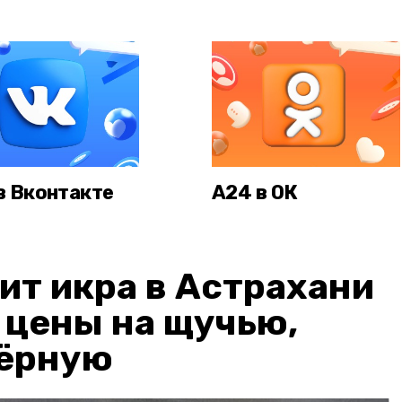
в Вконтакте
А24 в ОК
ит икра в Астрахани
: цены на щучью,
чёрную