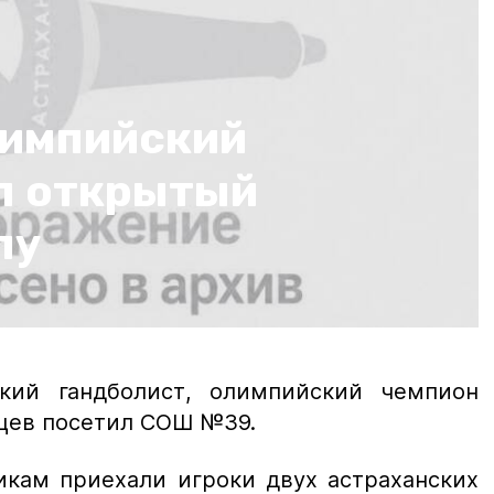
лимпийский
л открытый
лу
ский гандболист, олимпийский чемпион
цев посетил СОШ №39.
икам приехали игроки двух астраханских