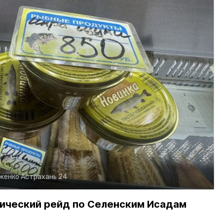
рженко
Астрахань 24
ический рейд по Селенским Исадам