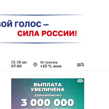
сб, 08 авг.
Астрахань
07:40
+
23
°С,
ясно